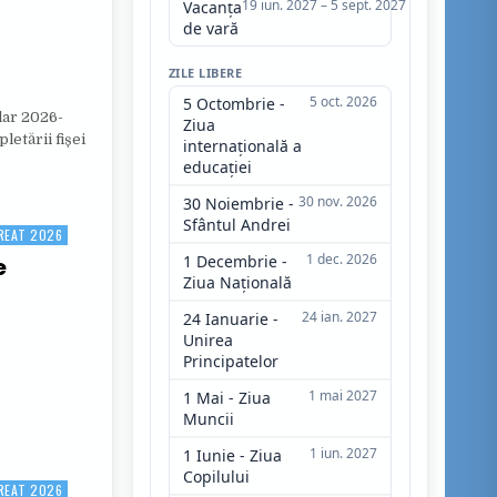
19 iun. 2027 – 5 sept. 2027
Vacanța
de vară
ZILE LIBERE
5 oct. 2026
5 Octombrie -
lar 2026-
Ziua
letării fișei
internațională a
educației
30 nov. 2026
30 Noiembrie -
Sfântul Andrei
REAT 2026
1 dec. 2026
1 Decembrie -
e
Ziua Națională
24 ian. 2027
24 Ianuarie -
BACALAUREAT 2026
Unirea
Principatelor
1 mai 2027
1 Mai - Ziua
Muncii
1 iun. 2027
1 Iunie - Ziua
Copilului
REAT 2026