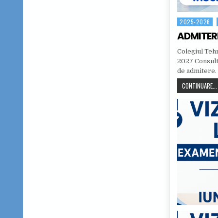
2025-2026
Posted in
ADMITER
Colegiul Teh
2027 Consulta
de admitere.
CONTINUARE...