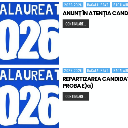
2025-2026
BACALAUREAT
BACALAU
Posted in
ANUNȚ ÎN ATENȚIA CAND
ANUNȚ ÎN ATENȚIA CANDIDAȚI
CONTINUARE...
2025-2026
BACALAUREAT
BACALAU
Posted in
REPARTIZAREA CANDIDA
PROBA E)a)
REPARTIZAREA CANDIDAȚILOR 
CONTINUARE...