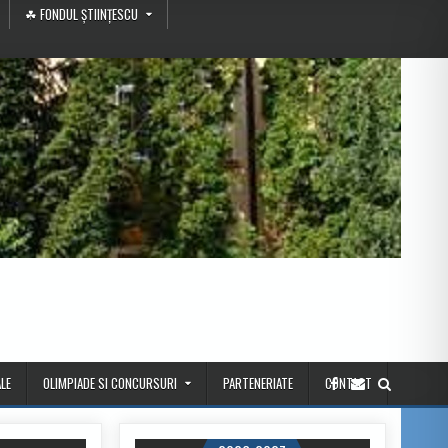
☘ FONDUL ȘTIINȚESCU
LE
OLIMPIADE SI CONCURSURI
PARTENERIATE
CONTACT