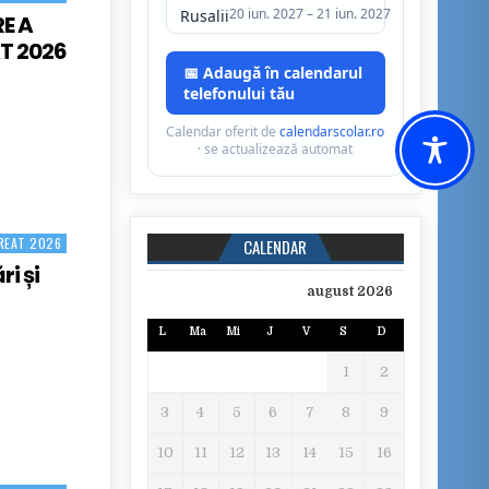
20 iun. 2027 – 21 iun. 2027
Rusalii
RE A
T 2026
📅 Adaugă în calendarul
A LUCRĂRII – BACALAUREAT 2026
telefonului tău
Calendar oferit de
calendarscolar.ro
· se actualizează automat
REAT 2026
CALENDAR
i și
august 2026
L
Ma
Mi
J
V
S
D
 ȘI DEPUNERE CONTESTAȚII-BACALAUREAT 2026
1
2
3
4
5
6
7
8
9
10
11
12
13
14
15
16