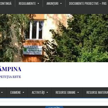
CONTINUĂ
REGULAMENTE
ANUNȚURI
DOCUMENTE PROIECTIVE – PAS
ÂMPINA
PETIŢIA ESTE
EXAMENE
ACTIVITĂȚI
RESURSE UMANE
RESURSE MATERIA