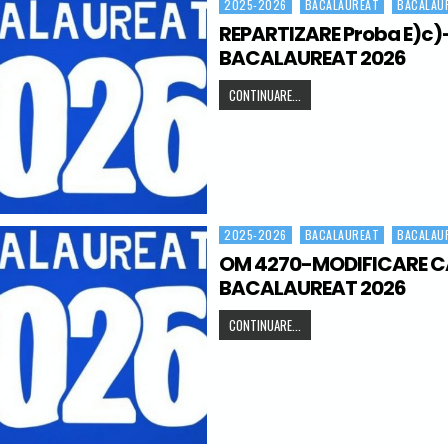
2025-2026
BACALAUREAT
BACALAU
Posted in
REPARTIZARE Proba E)c)
BACALAUREAT 2026
REPARTIZARE PROBA E)C)-BA
CONTINUARE...
2025-2026
BACALAUREAT
BACALAU
Posted in
OM 4270-MODIFICARE 
BACALAUREAT 2026
OM 4270-MODIFICARE CALEN
CONTINUARE...