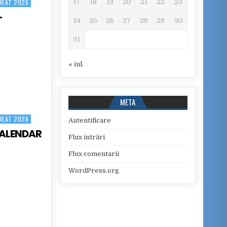
17
18
19
20
21
22
23
REAT 2026
-
24
25
26
27
28
29
30
31
CALAUREAT 2026
« iul.
META
REAT 2026
Autentificare
CALENDAR
Flux intrări
Flux comentarii
DAR BACALAUREAT 2026
WordPress.org