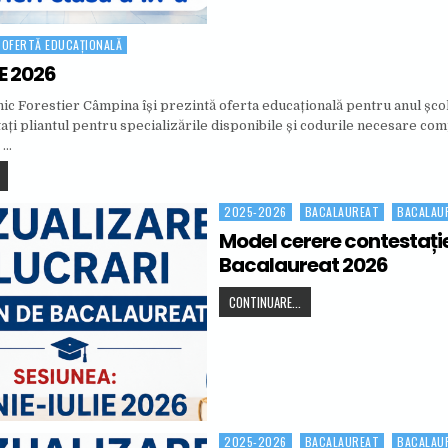
OFERTĂ EDUCAȚIONALĂ
E 2026
nic Forestier Câmpina își prezintă oferta educațională pentru anul șco
ți pliantul pentru specializările disponibile și codurile necesare comp
 …
ADMITERE 2026
2025-2026
BACALAUREAT
BACALAU
Posted in
Model cerere contestați
Bacalaureat 2026
MODEL CERERE CONTESTAȚIE 
CONTINUARE...
2025-2026
BACALAUREAT
BACALAU
Posted in