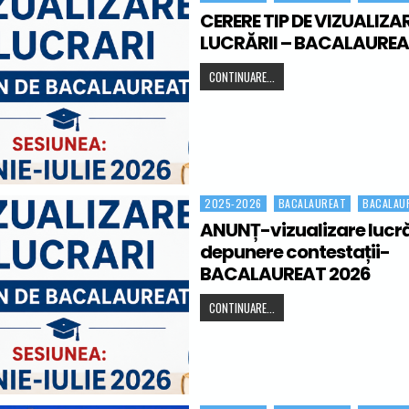
CERERE TIP DE VIZUALIZA
LUCRĂRII – BACALAUREA
CERERE TIP DE VIZUALIZARE 
CONTINUARE...
2025-2026
BACALAUREAT
BACALAU
Posted in
ANUNȚ-vizualizare lucrăr
depunere contestații-
BACALAUREAT 2026
ANUNȚ-VIZUALIZARE LUCRĂRI
CONTINUARE...